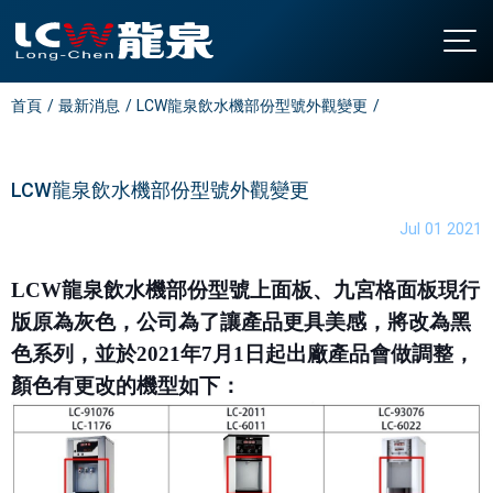
首頁
最新消息
LCW龍泉飲水機部份型號外觀變更
關於龍泉
公司簡介
產品介紹
發展沿革
直立型飲水機
最新消息
LCW龍泉飲水機部份型號外觀變更
認證與榮耀
桌上型飲水機
聯絡我們
Jul 01 2021
廚下型飲水機
全國營業站
LCW龍泉飲水機部份型號上面板、九宮格面板現行
氣泡水機
常見問題
版原為灰色，公司為了讓產品更具美感，將改為黑
飯店專用飲水機
下載中心
色系列，並於
2021
年
7
月
1
日起出廠產品會做調整，
開水機
繁中
/
EN
顏色有更改的機型如下：
家用飲水設備
淨水設備
大型中央系統