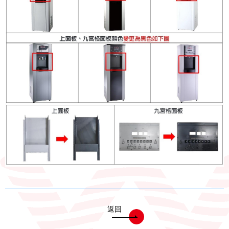
電能熱水器(鍋爐)
飲水台
濾芯耗材
零配件
共同契約專區
返回