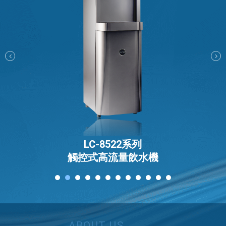
電能熱水器(鍋爐)
飲水台
濾芯耗材
零配件
共同契約專區
LC-8522系列
觸控式高流量飲水機
ABOUT US