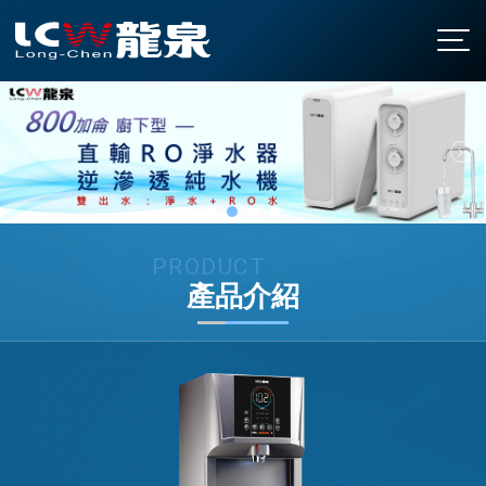
關於龍泉
公司簡介
產品介紹
發展沿革
直立型飲水機
最新消息
認證與榮耀
桌上型飲水機
聯絡我們
廚下型飲水機
全國營業站
PRODUCT
產品介紹
氣泡水機
常見問題
飯店專用飲水機
下載中心
開水機
繁中
/
EN
家用飲水設備
淨水設備
大型中央系統