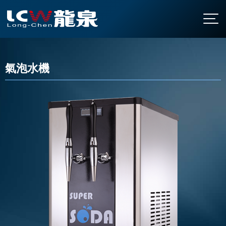
關於龍泉
公司簡介
氣泡水機
產品介紹
發展沿革
直立型飲水機
最新消息
認證與榮耀
桌上型飲水機
聯絡我們
廚下型飲水機
全國營業站
氣泡水機
常見問題
飯店專用飲水機
下載中心
開水機
繁中
/
EN
家用飲水設備
淨水設備
大型中央系統