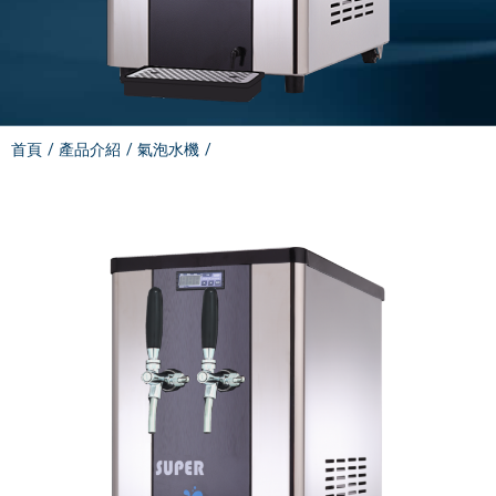
電能熱水器(鍋爐)
飲水台
濾芯耗材
零配件
首頁
產品介紹
氣泡水機
共同契約專區