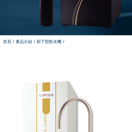
電能熱水器(鍋爐)
飲水台
濾芯耗材
零配件
首頁
產品介紹
廚下型飲水機
共同契約專區