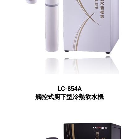
LC-854A
觸控式廚下型冷熱飲水機