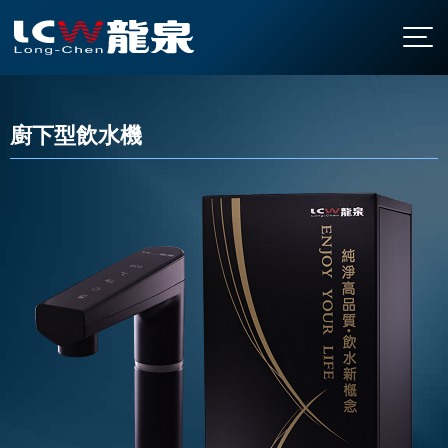
關於龍泉
公司簡介
廚下型飲水機
產品介紹
發展沿革
直立型飲水機
最新消息
認證與榮耀
桌上型飲水機
聯絡我們
廚下型飲水機
全國營業站
氣泡水機
常見問題
飯店專用飲水機
下載中心
開水機
繁中
/
EN
家用飲水設備
淨水設備
大型中央系統