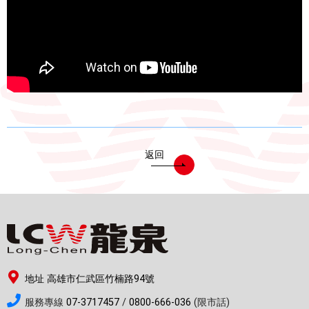
電能熱水器(鍋爐)
飲水台
濾芯耗材
零配件
共同契約專區
返回
地址 高雄市仁武區竹楠路94號
服務專線
07-3717457
/
0800-666-036
(限市話)