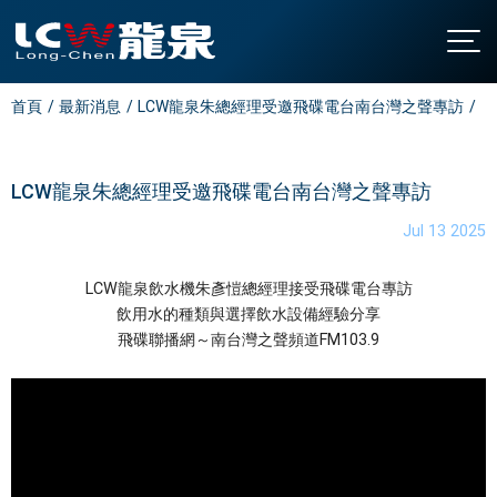
首頁
最新消息
LCW龍泉朱總經理受邀飛碟電台南台灣之聲專訪
關於龍泉
公司簡介
產品介紹
發展沿革
直立型飲水機
最新消息
LCW龍泉朱總經理受邀飛碟電台南台灣之聲專訪
認證與榮耀
桌上型飲水機
聯絡我們
Jul 13 2025
廚下型飲水機
全國營業站
LCW龍泉飲水機朱彥愷總經理接受飛碟電台專訪
氣泡水機
常見問題
飲用水的種類與選擇飲水設備經驗分享
飯店專用飲水機
飛碟聯播網～南台灣之聲頻道FM103.9
下載中心
開水機
繁中
/
EN
家用飲水設備
淨水設備
大型中央系統