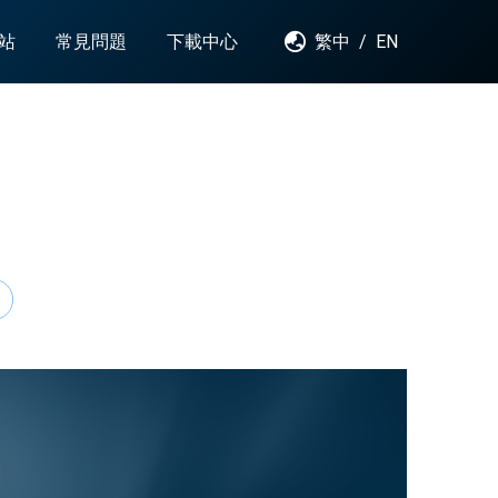
站
常見問題
下載中心
繁中
/
EN