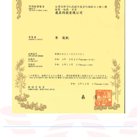
電能熱水器(鍋爐)
飲水台
濾芯耗材
零配件
共同契約專區