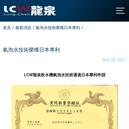
首頁
最新消息
氣泡水技術榮獲日本專利
關於龍泉
公司簡介
產品介紹
發展沿革
直立型飲水機
最新消息
氣泡水技術榮獲日本專利
認證與榮耀
桌上型飲水機
聯絡我們
Nov 05 2021
廚下型飲水機
全國營業站
LCW龍泉飲水機氣泡水技術通過日本專利申請
氣泡水機
常見問題
飯店專用飲水機
下載中心
開水機
繁中
/
EN
家用飲水設備
淨水設備
大型中央系統