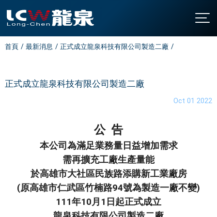
首頁
最新消息
正式成立龍泉科技有限公司製造二廠
關於龍泉
公司簡介
產品介紹
發展沿革
直立型飲水機
最新消息
正式成立龍泉科技有限公司製造二廠
認證與榮耀
桌上型飲水機
聯絡我們
Oct 01 2022
廚下型飲水機
全國營業站
公 告
氣泡水機
常見問題
本公司為滿足業務量日益增加需求
飯店專用飲水機
下載中心
需再擴充工廠生產量能
開水機
繁中
/
EN
於高雄市大社區民族路添購新工業廠房
家用飲水設備
(原高雄市仁武區竹楠路94號為製造一廠不變)
淨水設備
111年10月1日起正式成立
大型中央系統
龍泉科技有限公司製造二廠