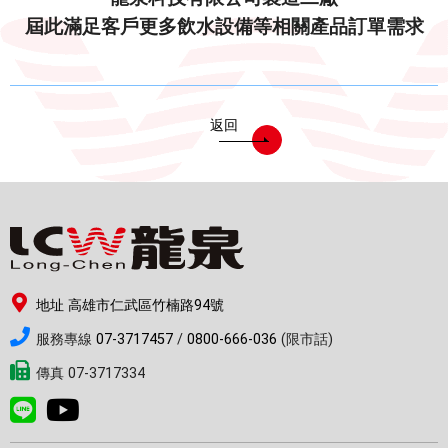
電能熱水器(鍋爐)
屆此滿足客戶更多飲水設備等相關產品訂單需求
飲水台
濾芯耗材
返回
零配件
共同契約專區
地址 高雄市仁武區竹楠路94號
服務專線
07-3717457
/
0800-666-036
(限市話)
傳真 07-3717334