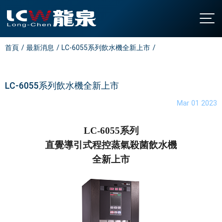
首頁
最新消息
LC-6055系列飲水機全新上市
關於龍泉
公司簡介
產品介紹
發展沿革
直立型飲水機
最新消息
LC-6055系列飲水機全新上市
認證與榮耀
桌上型飲水機
聯絡我們
Mar 01 2023
廚下型飲水機
全國營業站
LC-6055系列
氣泡水機
常見問題
直覺導引式程控蒸氣殺菌飲水機
飯店專用飲水機
下載中心
全新上市
開水機
繁中
/
EN
家用飲水設備
淨水設備
大型中央系統