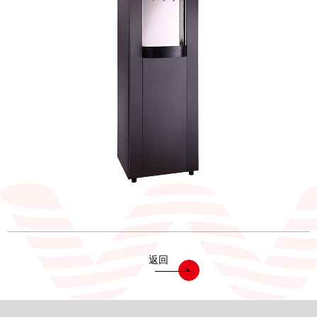
電能熱水器(鍋爐)
飲水台
濾芯耗材
零配件
共同契約專區
返回