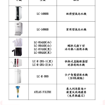
電能熱水器(鍋爐)
飲水台
濾芯耗材
零配件
共同契約專區