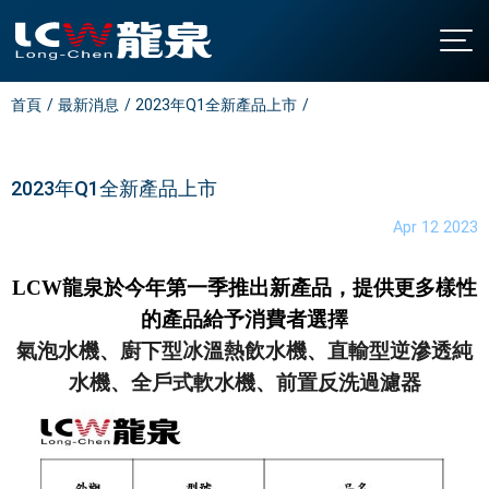
首頁
最新消息
2023年Q1全新產品上市
關於龍泉
公司簡介
產品介紹
發展沿革
直立型飲水機
最新消息
2023年Q1全新產品上市
認證與榮耀
桌上型飲水機
聯絡我們
Apr 12 2023
廚下型飲水機
全國營業站
LCW
龍泉於今年第一季推出新產品，
提供更多樣性
氣泡水機
常見問題
的產品給予消費者選擇
飯店專用飲水機
下載中心
氣泡水機、廚下型冰溫熱飲水機、直輸型逆滲透純
開水機
繁中
/
EN
水機、全戶式軟水機、前置反洗過濾器
家用飲水設備
淨水設備
大型中央系統