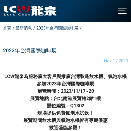
首頁
最新消息
2023年台灣國際咖啡展
關於龍泉
公司簡介
產品介紹
發展沿革
直立型飲水機
最新消息
2023年台灣國際咖啡展
認證與榮耀
桌上型飲水機
聯絡我們
Nov 17 2023
廚下型飲水機
全國營業站
LCW龍泉為服務廣大客戶與推廣台灣製造飲水機、氣泡水機
氣泡水機
常見問題
參加2023年台灣國際咖啡展
飯店專用飲水機
下載中心
展覽時間：2023/11/17~20
展覽地點：台北南港展覽館2館1樓
開水機
繁中
/
EN
攤位編號：Q1302
家用飲水設備
現場提供免費氣泡水試飲！
淨水設備
展覽期間飲水機與氣泡水機皆有專屬優惠
歡迎蒞臨參觀！
大型中央系統