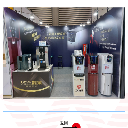
電能熱水器(鍋爐)
飲水台
濾芯耗材
零配件
共同契約專區
返回