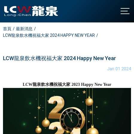
首頁
最新消息
關於龍泉
LCW龍泉飲水機祝福大家 2024 HAPPY NEW YEAR
公司簡介
產品介紹
發展沿革
直立型飲水機
最新消息
LCW龍泉飲水機祝福大家 2024 Happy New Year
認證與榮耀
桌上型飲水機
聯絡我們
Jan 01 2024
廚下型飲水機
全國營業站
氣泡水機
常見問題
LCW龍泉飲水機祝福大家 2023 Happy New Year
飯店專用飲水機
下載中心
開水機
繁中
/
EN
家用飲水設備
淨水設備
大型中央系統