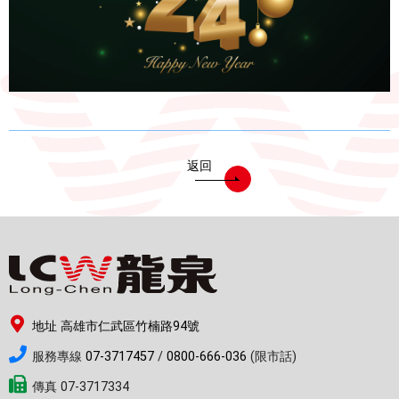
電能熱水器(鍋爐)
飲水台
濾芯耗材
零配件
共同契約專區
返回
地址 高雄市仁武區竹楠路94號
服務專線
07-3717457
/
0800-666-036
(限市話)
傳真 07-3717334