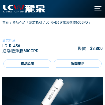
首頁
產品介紹
濾芯耗材
LC-R-456逆滲透薄膜600GPD
關於龍泉
公司簡介
產品介紹
發展沿革
直立型飲水機
最新消息
濾芯耗材
LC-R-456
認證與榮耀
桌上型飲水機
聯絡我們
售價：$3,800
逆滲透薄膜600GPD
廚下型飲水機
全國營業站
氣泡水機
產品說明
詢問產品
常見問題
飯店專用飲水機
下載中心
開水機
繁中
/
EN
家用飲水設備
淨水設備
大型中央系統