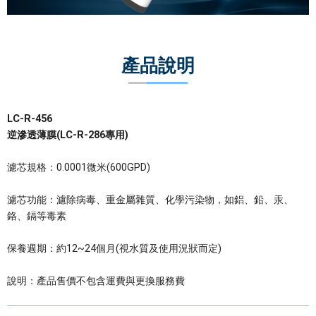
電能熱水器(鍋爐)
飲水台
產品說明
濾芯耗材
零配件
共同契約專區
LC-R-456
逆滲透薄膜(LC-R-286專用)
濾芯規格：0.0001微米(600GPD)
濾芯功能：濾除病毒、重金屬雜質、化學污染物，如鋁、鉛、汞、
鉻、鎘等毒素
保養週期：約12~24個月(視水質及使用況狀而定)
說明：產品售價不包含運費與更換服務費