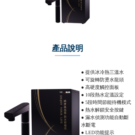
電能熱水器(鍋爐)
飲水台
濾芯耗材
零配件
產品說明
共同契約專區
● 提供冰冷熱三溫水
● 可旋轉防燙水龍頭
● 高硬度觸控面板
● 10段熱水定溫設定
● 5段時間節能待機模式
● 熱水解鎖安全按鍵
● 漏水偵測功能自動斷
水斷電
● LED功能提示