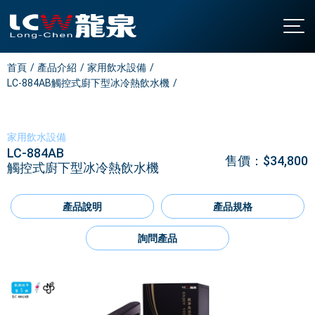
首頁
產品介紹
家用飲水設備
關於龍泉
LC-884AB觸控式廚下型冰冷熱飲水機
公司簡介
產品介紹
發展沿革
直立型飲水機
最新消息
家用飲水設備
認證與榮耀
桌上型飲水機
聯絡我們
LC-884AB
售價：$34,800
廚下型飲水機
觸控式廚下型冰冷熱飲水機
全國營業站
氣泡水機
常見問題
產品說明
產品規格
飯店專用飲水機
下載中心
開水機
詢問產品
繁中
/
EN
家用飲水設備
淨水設備
大型中央系統