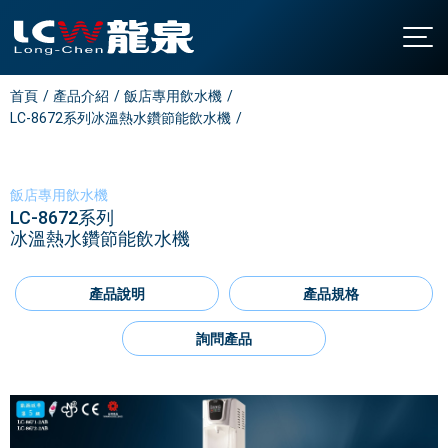
首頁
產品介紹
飯店專用飲水機
關於龍泉
LC-8672系列冰溫熱水鑽節能飲水機
公司簡介
產品介紹
發展沿革
直立型飲水機
最新消息
飯店專用飲水機
認證與榮耀
桌上型飲水機
聯絡我們
LC-8672系列
廚下型飲水機
冰溫熱水鑽節能飲水機
全國營業站
氣泡水機
常見問題
產品說明
產品規格
飯店專用飲水機
下載中心
開水機
詢問產品
繁中
/
EN
家用飲水設備
淨水設備
大型中央系統