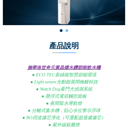
電能熱水器(鍋爐)
飲水台
濾芯耗材
零配件
產品說明
共同契約專區
施華洛世奇元素晶燦水鑽節能飲水機
● ECO TEC新綠能智慧節能環境
● Light sensor光動能晨間喚醒科技
● Watch Dog看門犬偵測系統
● 懸浮式電容觸控面板
● 夜間取水導飲燈
● 分離式集水槽，貼心水位警示浮球
● RO四道濾芯淨化（可選配超過濾濾芯）
● 紫外線殺菌燈