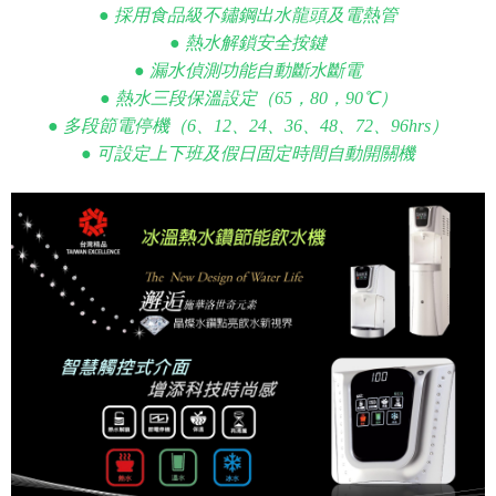
● 採用食品級不鏽鋼出水龍頭及電熱管
● 熱水解鎖安全按鍵
● 漏水偵測功能自動斷水斷電
● 熱水三段保溫設定（65，80，90℃）
● 多段節電停機（6、12、24、36、48、72、96hrs）
● 可設定上下班及假日固定時間自動開關機