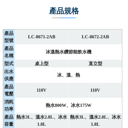
產品規格
產品
LC-
8671-2
AB
LC-
8672-2
AB
型號
產品
冰溫熱水鑽節能飲水機
名稱
型式
桌上型
直立型
出水
冰、溫、熱
供應
產品
110V
110V
電壓
消耗
熱水800W、冰水175W
功率
產品
熱水3L、溫水2.8L、冰水
熱水3L、溫水2.8L、冰水
容量
1.8L
1.8L