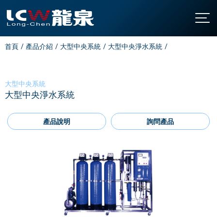
首頁
產品介紹
大型中央系統
大型中央淨水系統
關於龍泉
公司簡介
產品介紹
發展沿革
直立型飲水機
最新消息
大型中央系統
大型中央淨水系統
認證與榮耀
桌上型飲水機
聯絡我們
廚下型飲水機
全國營業站
產品說明
詢問產品
氣泡水機
常見問題
飯店專用飲水機
下載中心
開水機
繁中
/
EN
家用飲水設備
淨水設備
大型中央系統