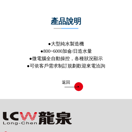
電能熱水器(鍋爐)
飲水台
產品說明
濾芯耗材
零配件
●大型純水製造機
共同契約專區
●800~6000加侖/日造水量
●微電腦全自動操控，各種狀況顯示
●可依客戶需求制訂規劃
歡迎來電洽詢
返回